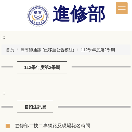
跳
進修部
到
主
要
內
容
:::
區
首頁
💬導師通訊 (已移至公告模組)
112學年度第2學期
112學年度第2學期
:::
🧾招生訊息
進修部二技二專網路及現場報名時間