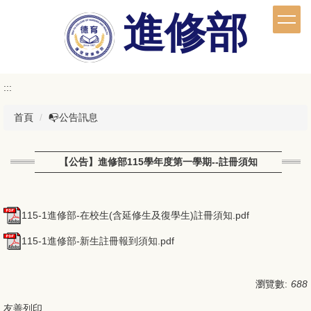
跳
進修部
到
主
要
內
容
:::
區
首頁
📭公告訊息
【公告】進修部115學年度第一學期--註冊須知
115-1進修部-在校生(含延修生及復學生)註冊須知.pdf
115-1進修部-新生註冊報到須知.pdf
瀏覽數:
688
友善列印